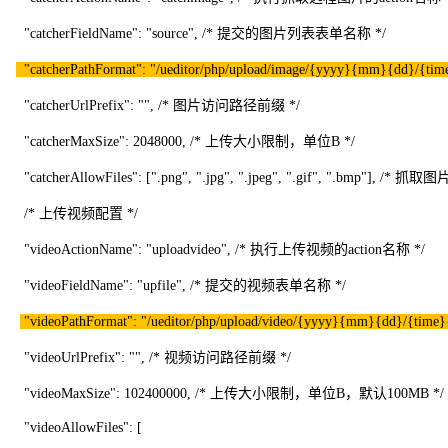
"catcherFieldName": "source", /* 提交的图片列表表单名称 */
"catcherPathFormat": "/ueditor/php/upload/image/{yyyy}{mm}{dd}/{tim
"catcherUrlPrefix": "", /* 图片访问路径前缀 */
"catcherMaxSize": 2048000, /* 上传大小限制，单位B */
"catcherAllowFiles": [".png", ".jpg", ".jpeg", ".gif", ".bmp"], /*
/* 上传视频配置 */
"videoActionName": "uploadvideo", /* 执行上传视频的action名称 */
"videoFieldName": "upfile", /* 提交的视频表单名称 */
"videoPathFormat": "/ueditor/php/upload/video/{yyyy}{mm}{dd}/{time}
"videoUrlPrefix": "", /* 视频访问路径前缀 */
"videoMaxSize": 102400000, /* 上传大小限制，单位B，默认100MB */
"videoAllowFiles": [