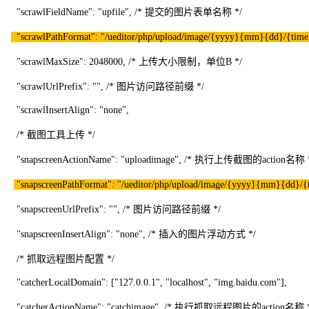
"scrawlFieldName": "upfile", /* 提交的图片表单名称 */
"scrawlPathFormat": "/ueditor/php/upload/image/{yyyy}{mm}{dd}/{time
"scrawlMaxSize": 2048000, /* 上传大小限制，单位B */
"scrawlUrlPrefix": "", /* 图片访问路径前缀 */
"scrawlInsertAlign": "none",
/* 截图工具上传 */
"snapscreenActionName": "uploadimage", /* 执行上传截图的action名称 
"snapscreenPathFormat": "/ueditor/php/upload/image/{yyyy}{mm}{dd}/{t
"snapscreenUrlPrefix": "", /* 图片访问路径前缀 */
"snapscreenInsertAlign": "none", /* 插入的图片浮动方式 */
/* 抓取远程图片配置 */
"catcherLocalDomain": ["127.0.0.1", "localhost", "img.baidu.com"],
"catcherActionName": "catchimage", /* 执行抓取远程图片的action名称 