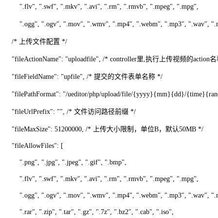
".flv", ".swf", ".mkv", ".avi", ".rm", ".rmvb", ".mpeg", ".mpg",
".ogg", ".ogv", ".mov", ".wmv", ".mp4", ".webm", ".mp3", ".wav
/* 上传文件配置 */
"fileActionName": "uploadfile", /* controller里,执行上传视频的action名
"fileFieldName": "upfile", /* 提交的文件表单名称 */
"filePathFormat": "/ueditor/php/upload/file/{yyyy}{mm}{d
"fileUrlPrefix": "", /* 文件访问路径前缀 */
"fileMaxSize": 51200000, /* 上传大小限制，单位B，默认50MB */
"fileAllowFiles": [
".png", ".jpg", ".jpeg", ".gif", ".bmp",
".flv", ".swf", ".mkv", ".avi", ".rm", ".rmvb", ".mpeg", ".mpg",
".ogg", ".ogv", ".mov", ".wmv", ".mp4", ".webm", ".mp3", ".wav", ".
".rar", ".zip", ".tar", ".gz", ".7z", ".bz2", ".cab", ".iso",