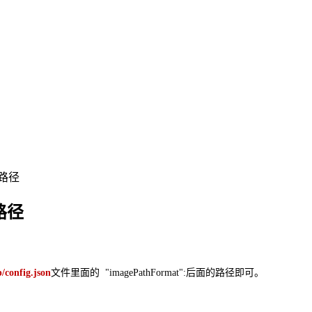
传路径
传路径
/config.json
文件里面的 "imagePathFormat":后面的路径即可。