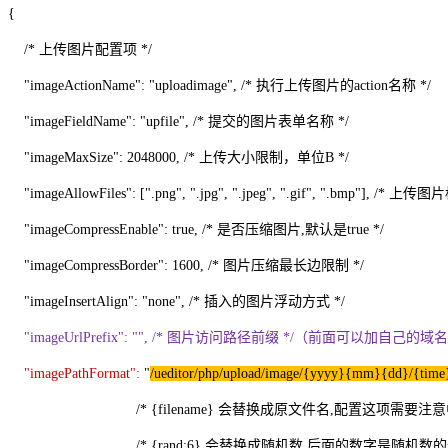
{
/* 上传图片配置项 */
"imageActionName": "uploadimage", /* 执行上传图片的action名称 */
"imageFieldName": "upfile", /* 提交的图片表单名称 */
"imageMaxSize": 2048000, /* 上传大小限制，单位B */
"imageAllowFiles": [".png", ".jpg", ".jpeg", ".gif", ".bmp"], /* 
"imageCompressEnable": true, /* 是否压缩图片,默认是true */
"imageCompressBorder": 1600, /* 图片压缩最长边限制 */
"imageInsertAlign": "none", /* 插入的图片浮动方式 */
"imageUrlPrefix": "", /* 图片访问路径前缀 */（前面可
"imagePathFormat":
"
/ueditor/php/upload/image/{yyyy}{mm}{dd}/{time
/* {filename} 会替换成原文件名,配置这项需要注意中
/* {rand:6} 会替换成随机数,后面的数字是随机数的位