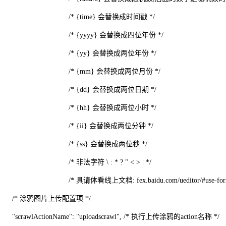
/* {time} 会替换成时间戳 */
/* {yyyy} 会替换成四位年份 */
/* {yy} 会替换成两位年份 */
/* {mm} 会替换成两位月份 */
/* {dd} 会替换成两位日期 */
/* {hh} 会替换成两位小时 */
/* {ii} 会替换成两位分钟 */
/* {ss} 会替换成两位秒 */
/* 非法字符 \ : * ? " < > | */
/* 具请体看线上文档: fex.baidu.com/ueditor/#use-format_up
/* 涂鸦图片上传配置项 */
"scrawlActionName": "uploadscrawl", /* 执行上传涂鸦的action名称 */