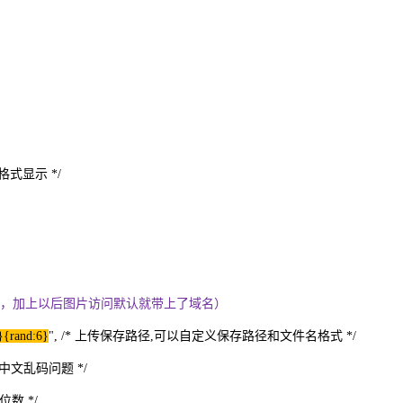
上传图片格式显示 */
以加自己的域名，加上以后图片访问默认就带上了域名）
}{rand:6}
", /* 上传保存路径,可以自定义保存路径和文件名格式 */
文乱码问题 */
数 */