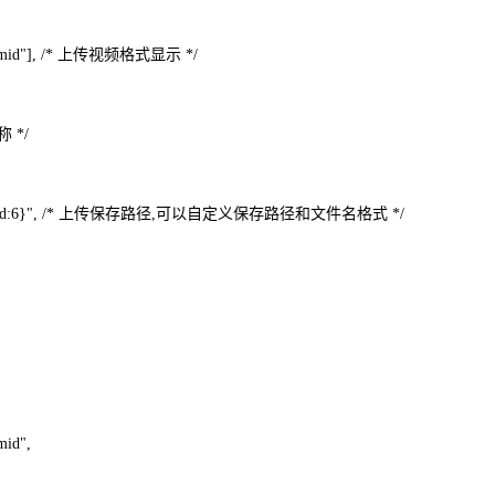
", ".mid"], /* 上传视频格式显示 */
称 */
d}/{time}{rand:6}", /* 上传保存路径,可以自定义保存路径和文件名格式 */
mid",