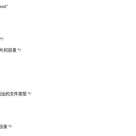
.xml"
*/
的目录 */
], /* 列出的文件类型 */
录 */