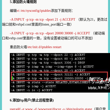
5.
添加防火墙规则
编辑
vi /etc/sysconfig/iptables
添加下面规则：
-A INPUT -p tcp -m tcp –dport 21 -j ACCEPT
（默认为
21
，更改过
端口就和
vsftpd.conf
里面的
listen_port
端口一致）
-A INPUT -p tcp -m tcp –dport 20000:30000 -j ACCEPT
（被动端
口和
vsftp.conf
里面的一致，没有设置被动端口的可以不添加）
重启防火墙
/etc/init.d/iptables restart
6.
添加ftp用户(禁止远程登录)
useradd -g www -d /wwwroot/discuz -s /sbin/nologin atang
（用户登