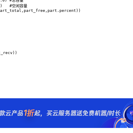
4.0) #总容量

.0)   #空闲容量

art_total,part_free,part.percent))

recv))
