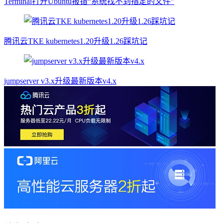
Terminal打开Ubuntu报错“系统找不到指定的文件”
腾讯云TKE kubernetes1.20升级1.26踩坑记
jumpserver v3.x升级最新版本v4.x