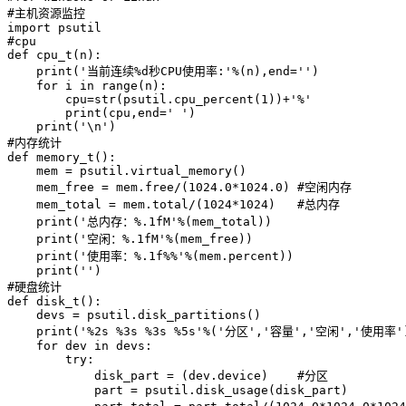
#主机资源监控

import psutil

#cpu

def cpu_t(n):

    print('当前连续%d秒CPU使用率:'%(n),end='')

    for i in range(n):

        cpu=str(psutil.cpu_percent(1))+'%'

        print(cpu,end=' ')

    print('\n')

#内存统计

def memory_t():

    mem = psutil.virtual_memory()

    mem_free = mem.free/(1024.0*1024.0) #空闲内存

    mem_total = mem.total/(1024*1024)   #总内存

    print('总内存：%.1fM'%(mem_total))

    print('空闲：%.1fM'%(mem_free))

    print('使用率：%.1f%%'%(mem.percent))

    print('')

#硬盘统计

def disk_t():

    devs = psutil.disk_partitions()

    print('%2s %3s %3s %5s'%('分区','容量','空闲','使用率')
    for dev in devs:

        try:

            disk_part = (dev.device)    #分区

            part = psutil.disk_usage(disk_part)
