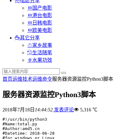
电影分享
国产电影
港台电影
日韩电影
欧美电影
其它分享
家乡故事
生活随笔
水果功效
首页
运维技术
运维命令
服务器资源监控Python3脚本
服务器资源监控Python3脚本
2018年7月18日
14:44:52
发表评论
5,316 ℃
#!/usr/bin/python3

#Name:total.py

#Author:amd5.cn

#Datetime: 2018-06-28 

#for windows or Linux
