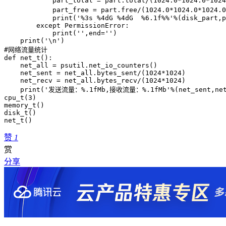
            part_total = part.total/(1024.0*1024.0*102
            part_free = part.free/(1024.0*1024.0*1024
            print('%3s %4dG %4dG  %6.1f%%'%(disk_part,p
        except PermissionError:

            print('',end='')

    print('\n')

#网络流量统计

def net_t():

    net_all = psutil.net_io_counters()

    net_sent = net_all.bytes_sent/(1024*1024)

    net_recv = net_all.bytes_recv/(1024*1024)

    print('发送流量：%.1fMb,接收流量：%.1fMb'%(net_sent,net_
cpu_t(3)

memory_t()

disk_t()

net_t()
赞
1
赏
分享