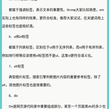
都属于强调标签，表示文本的重要性。
大家比较熟悉，
Strong
em
实际上也有同样的效果，更符合标准，推荐大家试试，在关键词用上
这些标签也是极好滴。
、
和
标签
6
ul
ol
都属于列表标签，区别在于
用于无序列表，而
用于有序列表，
ul
ol
例如排行榜等应该使用
标签而不是
，这里
更符合语义化。
ol
ul
ol
、
标签
7
alt
典型图片标签，搜索引擎判断图片内容的重要参考标签，除了
，其他图片标签也是很重要的。
alt
、
8
div
是网页源代码里中重要组成部分，甚至一个页面里
的多少也
Div
div