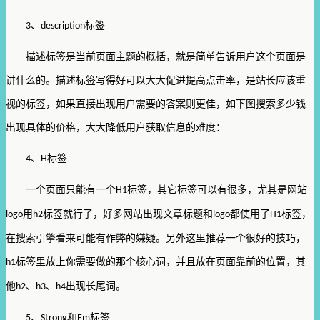
、
标签
3
description
描述标签是当前页面主题的概括，就是简单告诉用户这个页面是
讲什么的。描述标签写得好可以大大促进提高点击率，是站长应该重
视的标签，如果直接出现用户需要的答案则更佳，如下图搜索多少钱
出现具体的价格，大大降低用户获取信息的难度：
、
标签
4
H
一个页面只能有一个
标签，其它标签可以有很多，尤其是网站
H1
用
标签就行了，好多网站出现文章标题和
都使用了
标签，
logo
h2
logo
H1
在搜索引擎看来可能有作弊的嫌疑。另外这里推荐一个很好的技巧，
标签里放上你需要做的那个核心词，并且放在页面靠前的位置，其
h1
他
、
、
出现长尾词。
h2
h3
h4
、
和
标签
5
Strong
Em