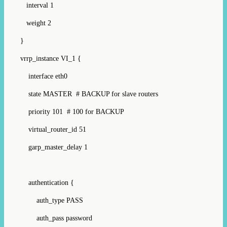
interval 1
weight 2
}
vrrp_instance VI_1 {
interface eth0
state MASTER # BACKUP for slave routers
priority 101 # 100 for BACKUP
virtual_router_id 51
garp_master_delay 1
authentication {
auth_type PASS
auth_pass password