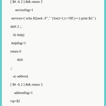
[ $# -lt 2 ] && return 3
serviceflag=1
services=(`echo $2|awk -F"," '{for(i=1;i<=NF;i++) print $i}'`)
shift 2 ;;
-h|–help)
helpflag=1
return 0
shift
;;
-a|–address)
[ $# -lt 2 ] && return 3
addressflag=1
vip=$2