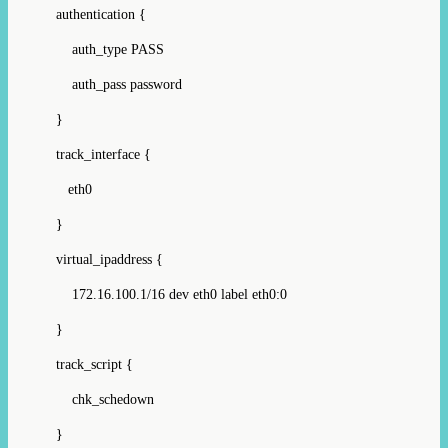
authentication {
auth_type PASS
auth_pass password
}
track_interface {
eth0
}
virtual_ipaddress {
172.16.100.1/16 dev eth0 label eth0:0
}
track_script {
chk_schedown
}