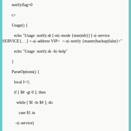
notifyflag=0
c>
Usage() {
echo "Usage: notify.sh [-m|–mode {mm|mb}] [-s|–service
SERVICE1,…] <-a|–address VIP> <-n|–notify {master|backup|falut}>"
echo "Usage: notify.sh -h|–help"
}
ParseOptions() {
local I=1;
if [ $# -gt 0 ]; then
while [ $I -le $# ]; do
case $1 in
-s|–service)