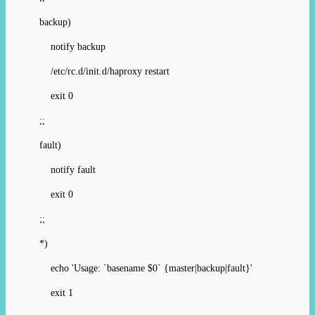
backup)
notify backup
/etc/rc.d/init.d/haproxy restart
exit 0
;;
fault)
notify fault
exit 0
;;
*)
echo 'Usage: `basename $0` {master|backup|fault}'
exit 1