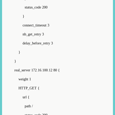
status_code 200
}
connect_timeout 3
nb_get_retry 3
delay_before_retry 3
}
}
real_server 172.16.100.12 80 {
weight 1
HTTP_GET {
url {
path /