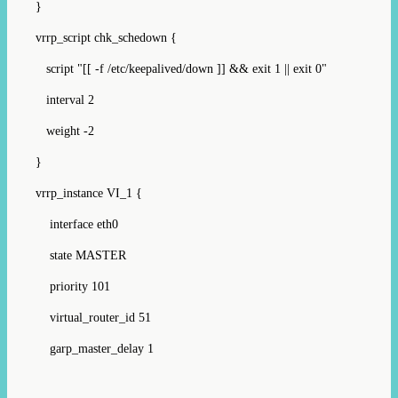
}
vrrp_script chk_schedown {
script "[[ -f /etc/keepalived/down ]] && exit 1 || exit 0"
interval 2
weight -2
}
vrrp_instance VI_1 {
interface eth0
state MASTER
priority 101
virtual_router_id 51
garp_master_delay 1