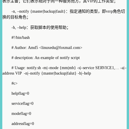
表示主备；它们表示相对于同一种服务而方，其VIP的工作类型；
-n, –notify {master|backup|fault}：指定通知的类型，即vrrp角色切
换的目标角色；
-h, –help：获取脚本的使用帮助；
#!/bin/bash
# Author: Amd5 <linuxedu@foxmail.com>
# description: An example of notify script
# Usage: notify.sh -m|–mode {mm|mb} -s|–service SERVICE1,… -a|–
address VIP -n|–notify {master|backup|falut} -h|–help
#c>
helpflag=0
serviceflag=0
modeflag=0
addressflag=0