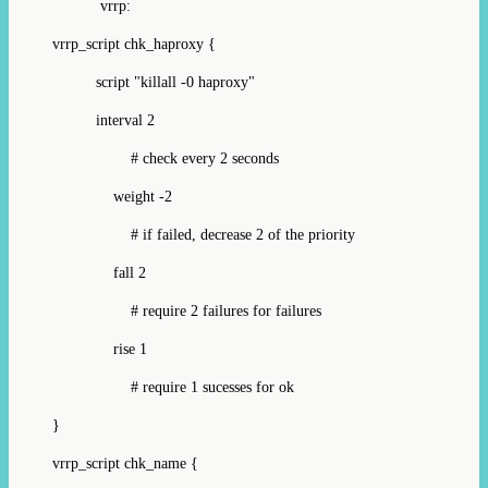
vrrp:
vrrp_script chk_haproxy {
script "killall -0 haproxy"
interval 2
# check every 2 seconds
weight -2
# if failed, decrease 2 of the priority
fall 2
# require 2 failures for failures
rise 1
# require 1 sucesses for ok
}
vrrp_script chk_name {