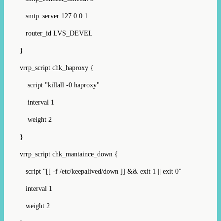
smtp_server 127.0.0.1
router_id LVS_DEVEL
}
vrrp_script chk_haproxy {
script "killall -0 haproxy"
interval 1
weight 2
}
vrrp_script chk_mantaince_down {
script "[[ -f /etc/keepalived/down ]] && exit 1 || exit 0"
interval 1
weight 2