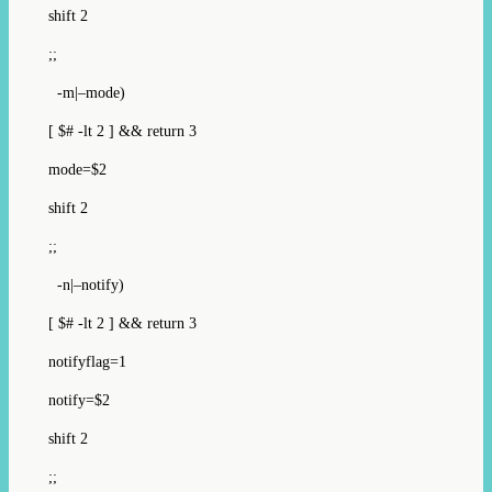
shift 2
;;
-m|–mode)
[ $# -lt 2 ] && return 3
mode=$2
shift 2
;;
-n|–notify)
[ $# -lt 2 ] && return 3
notifyflag=1
notify=$2
shift 2
;;