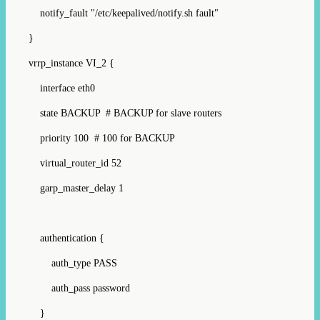
notify_fault "/etc/keepalived/notify.sh fault"
}
vrrp_instance VI_2 {
interface eth0
state BACKUP # BACKUP for slave routers
priority 100 # 100 for BACKUP
virtual_router_id 52
garp_master_delay 1
authentication {
auth_type PASS
auth_pass password
}