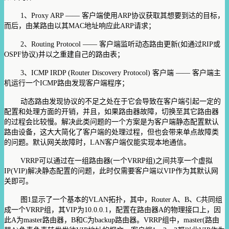
1、Proxy ARP —— 客户端使用ARP协议获取其想要到达的目标，
而后，由某路由以其MAC地址响应此ARP请求；
2、Routing Protocol —— 客户端监听动态路由更新(如通过RIP或
OSPF协议)并以之重建自己的路由表；
3、ICMP IRDP (Router Discovery Protocol) 客户端 —— 客户端主
机运行一个ICMP路由发现客户端程序；
动态路由发现协议的不足之处在于它会导致在客户端引起一定的
配置和处理方面的开销，并且，如果路由器故障，切换至其它路由器
的过程会比较慢。解决此类问题的一个方案是为客户端静态配置默认
路由设备，这大大简化了客户端的处理过程，但也会带来单点故障类
的问题。默认网关故障时，LAN客户端仅能实现本地通信。
VRRP可以通过在一组路由器(一个VRRP组)之间共享一个虚拟
IP(VIP)解决静态配置的问题，此时仅需要客户端以VIP作为其默认网
关即可。
图1显示了一个基本的VLAN拓扑，其中，Router A、B、C共同组
成一个VRRP组，其VIP为10.0.0.1，配置在路由器A的物理接口上，因
此A为master路由器，B和C为backup路由器。VRRP组中，master(路由