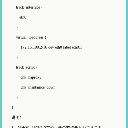
track_interface {
eth0
}
virtual_ipaddress {
172.16.100.2/16 dev eth0 label eth0:1
}
track_script {
chk_haproxy
chk_mantaince_down
}
}
说明：
1、对于VI_1和VI_2来说，两个节点要互为主从关系；