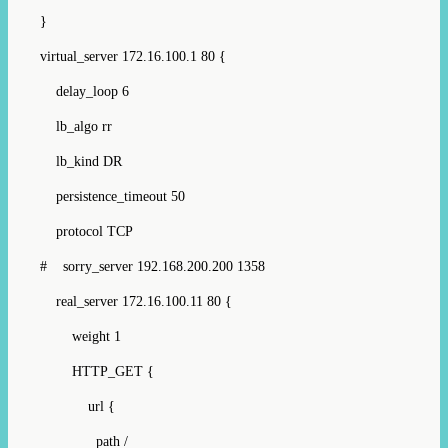
}
virtual_server 172.16.100.1 80 {
delay_loop 6
lb_algo rr
lb_kind DR
persistence_timeout 50
protocol TCP
# sorry_server 192.168.200.200 1358
real_server 172.16.100.11 80 {
weight 1
HTTP_GET {
url {
path /