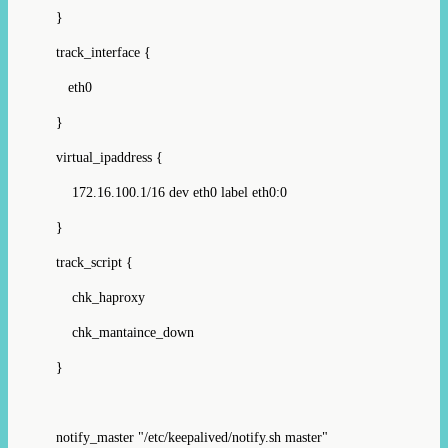
}
track_interface {
eth0
}
virtual_ipaddress {
172.16.100.1/16 dev eth0 label eth0:0
}
track_script {
chk_haproxy
chk_mantaince_down
}
notify_master "/etc/keepalived/notify.sh master"