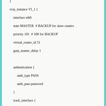
}
vrrp_instance VI_1 {
interface eth0
state MASTER # BACKUP for slave routers
priority 101 # 100 for BACKUP
virtual_router_id 51
garp_master_delay 1
authentication {
auth_type PASS
auth_pass password
}
track_interface {