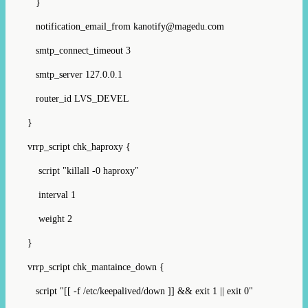
}
notification_email_from kanotify@magedu.com
smtp_connect_timeout 3
smtp_server 127.0.0.1
router_id LVS_DEVEL
}
vrrp_script chk_haproxy {
script "killall -0 haproxy"
interval 1
weight 2
}
vrrp_script chk_mantaince_down {
script "[[ -f /etc/keepalived/down ]] && exit 1 || exit 0"