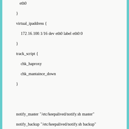
eth0
}
virtual_ipaddress {
172.16.100.1/16 dev eth0 label eth0:0
}
track_script {
chk_haproxy
chk_mantaince_down
}
notify_master "/etc/keepalived/notify.sh master"
notify_backup "/etc/keepalived/notify.sh backup"