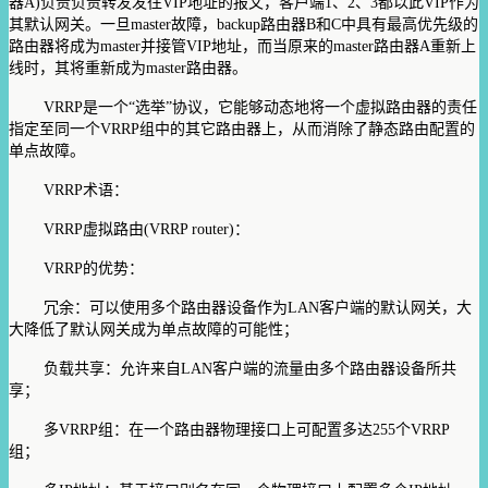
器A)负责负责转发发往VIP地址的报文，客户端1、2、3都以此VIP作为
其默认网关。一旦master故障，backup路由器B和C中具有最高优先级的
路由器将成为master并接管VIP地址，而当原来的master路由器A重新上
线时，其将重新成为master路由器。
VRRP是一个“选举”协议，它能够动态地将一个虚拟路由器的责任
指定至同一个VRRP组中的其它路由器上，从而消除了静态路由配置的
单点故障。
VRRP术语：
VRRP虚拟路由(VRRP router)：
VRRP的优势：
冗余：可以使用多个路由器设备作为LAN客户端的默认网关，大
大降低了默认网关成为单点故障的可能性；
负载共享：允许来自LAN客户端的流量由多个路由器设备所共
享；
多VRRP组：在一个路由器物理接口上可配置多达255个VRRP
组；