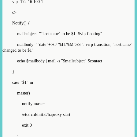
vip=172.16.100.1
c>
Notify() {
mailsubject="`hostname` to be $1: $vip floating"
mailbody="`date '+%F %H:%M:%S'`: vrrp transition, `hostname`
changed to be $1"
echo $mailbody | mail -s "$mailsubject" $contact
}
case "$1" in
master)
notify master
/etc/rc.d/init.d/haproxy start
exit 0
;;