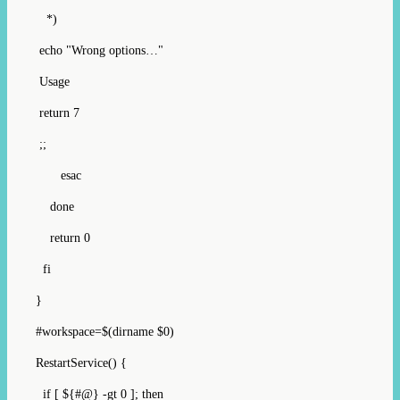
*)
echo "Wrong options…"
Usage
return 7
;;
esac
done
return 0
fi
}
#workspace=$(dirname $0)
RestartService() {
if [ ${#@} -gt 0 ]; then