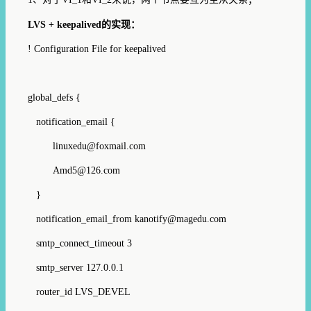
LVS + keepalived的实现：
! Configuration File for keepalived
global_defs {
notification_email {
linuxedu@foxmail.com
Amd5@126.com
}
notification_email_from kanotify@magedu.com
smtp_connect_timeout 3
smtp_server 127.0.0.1
router_id LVS_DEVEL