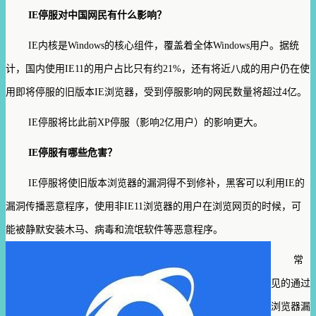
IE
停服对中国网民有什么影响？
IE
内核是
Windows
的核心组件，覆盖着全体
Windows
用户。据统
计，国内使用
IE11
的用户占比只有约
21%
，还有将近八成的用户仍在使
用即将停服的旧版本
IE
浏览器，受到停服影响的网民数量将超过
4
亿。
IE
停服将比此前
XP
停服（影响
2
亿用户）的影响更大。
IE
停服有哪些危害？
IE
停服将使旧版本浏览器的漏洞得不到修补，黑客可以利用
IE
的
漏洞传播恶意程序，使用非
IE11
浏览器的用户在浏览网页的时候，可
能被静默安装木马、病毒和流氓软
件等恶意程序。
常
见的通过
浏览器漏