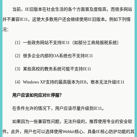
当前，
IE
旧版本在社会生活的各个方面普及度极高，而很多网站
并不兼容
IE11
，这使大多数用户还会继续使用
IE
旧版本。例如下列情
况：
（
1
）一些政务网站不支持
IE11
（如部分工商局报税系统）
（
2
）很多企业内部的
OA
系统也不支持
IE11
（
3
）某些高校的教务系统可能不支持
IE11
（
4
）
Windows XP
支持的最高版本为
IE8
，根本无法升级
IE11
用户应该如何应对
IE
停服？
在条件允许的情况下，用户应该尽量升级到
IE11
。
如果因为一些兼容性问题，无法升级的，推荐使用专业的安全软
件。此外，用户也可以选择使用
Webkit
核心、具备
IE
核心防护功能的其