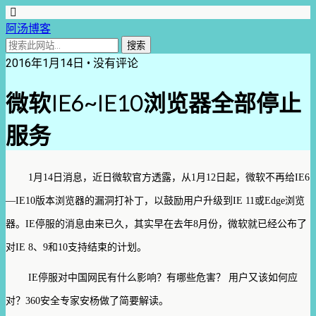
阿汤博客
2016年1月14日 • 没有评论
微软IE6~IE10浏览器全部停止
服务
1
月
14
日消息，近日微软官方透露，从
1
月
12
日起，微软不再给
IE6
—
IE10
版本浏览器的漏洞打补丁，以鼓励用户升级到
IE 11
或
Edge
浏览
器。
IE
停服的消息由来已久，其实早在去年
8
月份，微软就已经公布了
对
IE 8
、
9
和
10
支持结束的计划。
IE
停服对中国网民有什么影响？有哪些危害？
用户又该如何应
对？
360
安全专家安杨做了简要解读。