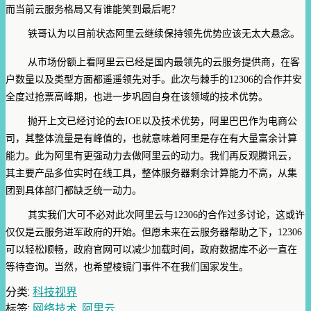
而当前云服务格局又有谁能笑到最后呢？
铁哥认为以目前状态阿里云继续保持领先优势应该无太大悬念。
从市场份额上看阿里云已经是国内最领先的云服务提供商，在客
户数量以及类型方面都遥遥领先对手。此次与棘手的12306的合作并安
全度过抢票高峰期，也进一步巩固自身在该领域的技术优势。
抛开上文已经讨论的去IOE以及技术优势，阿里巴巴作为电商公
司，其整体流量是有峰值的，也就意味着阿里是存在有大量富余计算
能力。此为阿里有更强动力去做阿里云的动力。我们再反观腾讯云，
其主要产品多位实时在线工具，整体服务器剩余计算能力不高，从集
团到具体部门都缺乏统一动力。
其实我们大可不必对此次阿里云与12306的合作过多讨论，这或许
仅仅是云服务进军政府的开始。但愿未来在云服务器帮助之下，12306
可以轻松顺畅，政府官网可以减少加载时间，政府数据库不必一直在
等待查询。当然，也希望棱镜门事件不在我们国家发生。
分类:
科技视界
标签:
网络技术
,
阿里云