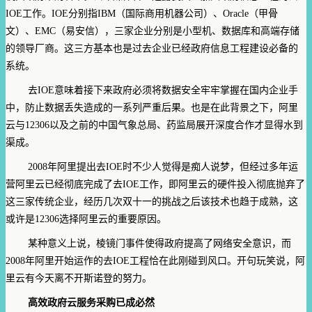
IOE工作。IOE分别指IBM（国际商用机器公司）、Oracle（甲骨
文）、EMC（易安信），三家企业分别是小型机、数据库和高端存储
的领导厂商。这三方基本也是过去企业已经政府信息工程建设必备的
系统。
去IOE意味着接下来政府必须将数据安全牢牢掌握在国内企业手
中，防止数据丢失造成的一系列严重后果。也是在此背景之下，阿里
云与12306以及之前的中国气象总局、药监局展开深度合作才显得水到
渠成。
2008年阿里提出去IOE时不少人觉得是痴人说梦，但经过多年运
营阿里云已经彻底完成了去IOE工作，即阿里云的硬件投入彻底抛弃了
这三家传统企业，经历几次双十一的挑战之后该技术也趋于成熟，这
或许是12306选择阿里云的重要原因。
某种意义上说，棱镜门事件使得政府提高了网络安全意识，而
2008年阿里开始运作的去IOE工程恰在此刚碰到风口。开句玩笑说，阿
里云有今天离不开斯诺登的努力。
高效政府云服务采购已成必然