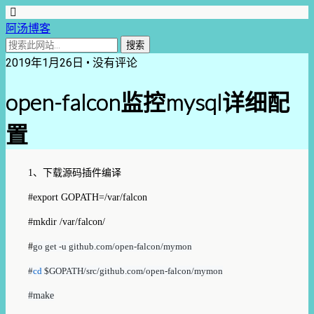
阿汤博客
2019年1月26日 • 没有评论
open-falcon监控mysql详细配
置
1、下载源码插件编译
#export GOPATH=/var/falcon
#mkdir /var/falcon/
#
go get -u github.com/open-falcon/mymon
#
cd
$GOPATH/src/github.com/open-falcon/mymon
#make