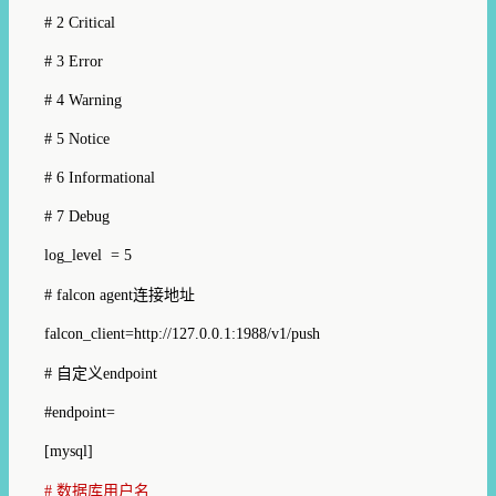
# 2 Critical
# 3 Error
# 4 Warning
# 5 Notice
# 6 Informational
# 7 Debug
log_level = 5
# falcon agent连接地址
falcon_client=http://127.0.0.1:1988/v1/push
# 自定义endpoint
#endpoint=
[mysql]
# 数据库用户名