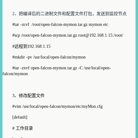
2、把编译后的二进制文件和配置文件打包，发送到监控节点
#tar -zcvf /root/open-falcon-mymon.tar.gz mymon etc
#scp /root/open-falcon-mymon.tar.gz root@192.168.1.15:/root/
#远程到192.168.1.15
#mkdir -pv /usr/local/open-falcon/mymon
#tar -zxvf open-falcon-mymon.tar.gz -C /usr/local/open-
falcon/mymon
3、修改配置文件
#vim /usr/local/open-falcon/mymon/etc/myMon.cfg
[default]
# 工作目录