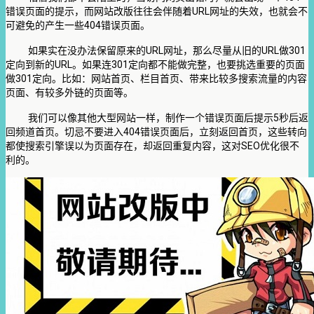
URL
错误页面的提示，而网站改版往往会伴随着
网址的失效，也就会不
404
可避免的产生一些
错误页面。
URL
URL
301
如果实在没办法保留原来的
网址，那么尽量从旧的
做
URL
301
定向到新的
。如果连
定向都不能做完整，也要挑选重要的页面
301
做
定向。比如：网站首页、栏目首页、带来比较多搜索流量的内容
页面、有较多外链的页面等。
5
我们可以像其他大型网站一样，制作一个错误页面后提示
秒后返
404
回频道首页。切忌不要进入
错误页面后，立刻返回首页，这些转向
SEO
都使搜索引擎误以为页面存在，却返回重复内容，这对
优化很不
利的。