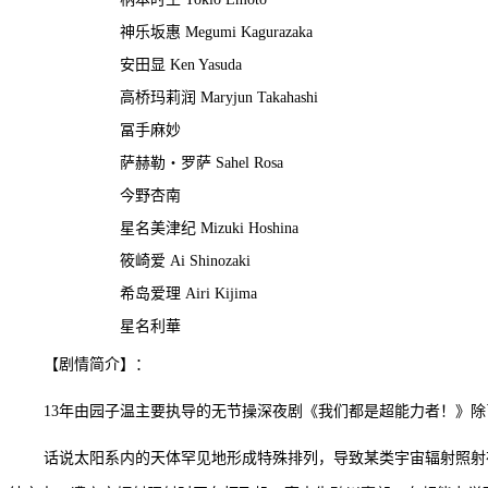
神乐坂惠 Megumi Kagurazaka
安田显 Ken Yasuda
高桥玛莉润 Maryjun Takahashi
冨手麻妙
萨赫勒・罗萨 Sahel Rosa
今野杏南
星名美津纪 Mizuki Hoshina
筱崎爱 Ai Shinozaki
希岛爱理 Airi Kijima
星名利華
【剧情简介】：
13年由园子温主要执导的无节操深夜剧《我们都是超能力者！》
话说太阳系内的天体罕见地形成特殊排列，导致某类宇宙辐射照射在