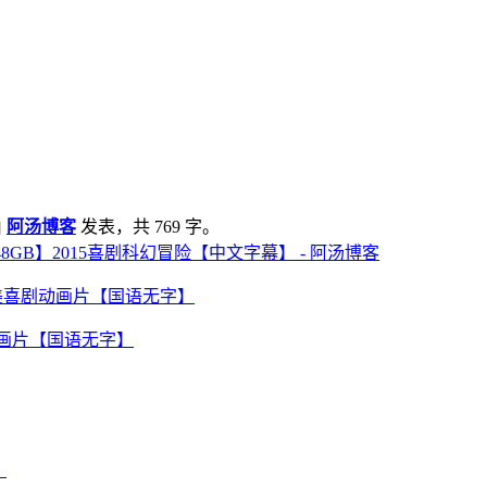
由
阿汤博客
发表，共 769 字。
48GB】2015喜剧科幻冒险【中文字幕】 - 阿汤博客
喜剧动画片【国语无字】