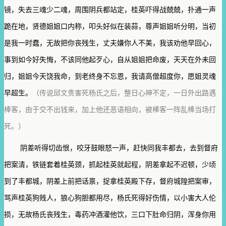
镜，失去三魂少二魂，周围阴兵都站定，桂英吓得战兢兢，扑通一声
跪在地，贤德姐姐口内称，叩头好似在装蒜，尊声姐姐听分明，当初
是我一时蠢，无故把你丧残生，丈夫嫌你人不美，我该劝他早回心，
事到如今好失悔，不该同他起歹心，自从姐姐把命废，天天在外未回
归，姐姐今天饶我命，到老终身不忘恩，我请高僧超度你，愿姐灵魂
早超生。
（传说邱文贵害死杨氏之后，整日心神不定，一日外出路遇
棒客，由于交不出钱来，加上他还恶语相向，被棒客一阵乱棒当场打
死。）
阴差听得切齿恨，咬牙鼓眼怒一声，赶快同我丰都去，去到督府
把案清，铁链套着桂英颈，抓起桂英就起程，阴差拿起不迟顿，少顷
到了丰都城，阴差上前把话禀，捉拿桂英殿下存，督府城隍把案审，
骂声桂英狗贱人，狼心狗胆都用尽，杨氏死得好伤情，以小害大人伦
损，无故杨氏丧残生，毒药冲酒灌他饮，三口下肚命归阴，浑身你用