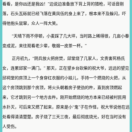
看看，是你凶还是我凶！”边说边准备放下背上背的猎枪，可话音刚
落，石头瓦砾就已经飞落在黄凤伍的身上来了，根本来不及躲闪，吓
得他抱头鼠窜，众人一阵大笑。
“天晴下雨不停顿，小麦踩了几大坪，当时路上稀得很，几亩小春
变成泥，来往观看老少辈，敬烟一皮茶一杯。”
正月初九，“阴兵放火把房焚，邱堂烧了几家人，文贵害死杨氏
女，连累邱家一满门。” 那天，正在望乡台砍柴的祝大爷，远远的望见
邱祠堂的房顶上一个身穿红衣服的小娃儿，手持一个燃烧的火把，从
这个房顶跳到那个房顶，将火头朝着房子使劲的杵，直到房顶燃起
来，它才跳到另一个地方去杵。刚开始燃烧的地方本来已经被村民用
水扑灭，可后来又燃了起来，原来是小“鬼”子在作怪，祝大爷说他在远
处看得清清楚楚。房子烧了三天三夜，最后彻底烧光，好在当时没有
人受伤。