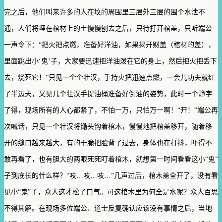
完之后，他们叫来许多的人在坟的周围里三层外三层的围个水泄不
通，人们将埋在棺材上的土慢慢刨去之后，只待打开棺盖，只听端公
一声令下：“把火把点燃，准备好洋油，如果揭开财盖（棺材的盖），
里面跳出小‘鬼’子，大家要迅速把洋油泼在它的身上，然后把火把丢下
去，烧死它！”只见一个个壮汉，手持火把迅速点燃，一会儿功夫就红
了半边天，又见几个壮汉手提油桶准备好倒油的姿势，此时一个静字
了得，现场所有的人心都紧了，不怕一万，只怕万一啊！“开！”端公再
次喊话，只见一个壮汉将锄头钩着棺木，慢慢地把棺盖移开，随着移
开的缝口越来越大，有的干脆把脸背了过去，身体也在打抖，吓得不
敢再看了，也有胆大的两眼死死盯着棺木，就想第一时间看看这小“鬼”
子到底长的什么样？“吱…吱…吱…”几声过后，棺木盖全开了，没有看
见小“鬼”子，众人这才松了口气。可这棺木里为何全是水呢？众人百思
不得其解。在现场多位端公、道士反复确认应该没有事情之后，当地