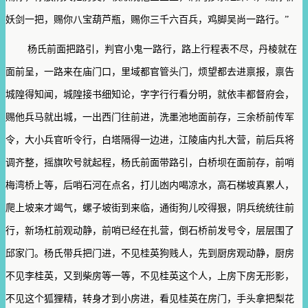
妖剑一把，赐你八宝葫芦瓶，赐你三千六百兵，鸡脚吴尚一路行。”
杨氏前面把路引，判官小鬼一路行，路上行程表不尽，丹棱就在
面前呈，一路来在庙门口，里域都官管头门，烦望都去进禀报，禀告
城隍得知闻，城隍接书细知论，字字行行看分明，就依丰都督府会，
赐他兵马就出城，一出西门往前进，洗墨池地面前存，三余桥前传军
令，大小兵官听令行，白塔隔得一边进，江陵庙内扎大营，前后兵将
调齐整，摇旗吹号就起程，杨氏前面带路引，白桥坝在面前存，前哨
梅湾桥上等，后哨石河在点名，打儿凼内喝凉水，高石梯坡真累人，
爬上坡来才竭气，螺子坡街到来临，通街狗儿咬得狠，阴兵统统往前
行，新场杠前观动静，前哨已经在扎营，倒石桥前发号令，层层围了
邱家门。杨氏带兵把门进，不见桂英狗贱人，先到厨房观动静，厨房
不见李桂英，又到柴房等一等，不见桂英这个人，上房下房无形影，
不见这个狐狸精，转身才到小房进，看见桂英在房门，手头拿把梨花