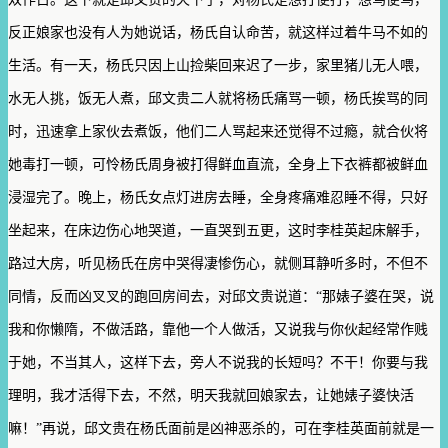
反正娘家也没有人为她说话，杨氏自认命苦，就这样过着牛马不如的
生活。有一天，杨氏只因上山捡柴回来迟了一步，家里猪儿无人喂，
水无人挑，饭无人煮，邱文贵二人就将杨氏痛骂一顿，杨氏挨骂的同
时，迅速拿上家伙去煮饭，他们二人骂起来还觉得不过瘾，就合伙将
她毒打一顿，可怜杨氏周身被打得鲜血直流，全身上下衣裤都被鲜血
浸湿完了。晚上，杨氏女点灯进房去睡，全身疼痛难忍睡不得，只好
坐起来，在床边伤心地哭道，一直哭到五更，这时李桂英起床解手，
路过大房，听见杨氏在房中哭得凄惨伤心，就侧耳静听多时，不但不
同情，反而凶叉叉的跑回房间去，对邱文贵说道：“那婊子婆在哭，说
我和你懒隋，不做活路，靠他一个人做活，又说我与你伙起经常作贱
于她，不当其人，这样下去，旁人不说我的长短吗？不干！你要与我
理明，我才活得下去，不然，明天我就回娘家去，让她婊子婆快活
嘛！”再说，邱文贵在杨氏面前是凶神恶杀的，可在李桂英面前就是一