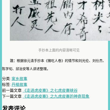
手抄本上面的内容清晰可见
注：
根据徐元清手抄本《猪吃人卷》的情节和刘光伦、刘仕杰、
陈学旬、邱治安等人讲述整理。
分类:
家乡故事
标签:
丹棱故事
前一篇文章
《走进虎皮寨》之七虎皮寨峡谷
下一篇文章
《走进虎皮寨》之九虎皮寨的神奇现象
发表评论