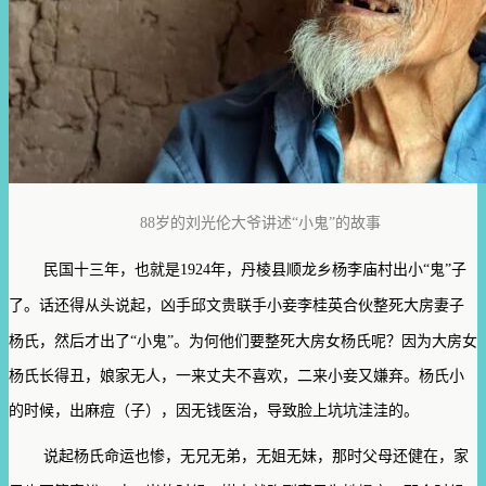
88岁的刘光伦大爷讲述“小鬼”的故事
民国十三年，也就是1924年，丹棱县顺龙乡杨李庙村出小“鬼”子
了。
话还得从头说起，凶手邱文贵联手小妾李桂英合伙整死大房妻子
杨氏，然后才出了“小鬼”。为何他们要整死大房女杨氏呢？因为大房女
杨氏长得丑，娘家无人，一来丈夫不喜欢，二来小妾又嫌弃。杨氏小
的时候，出麻痘（子），因无钱医治，导致脸上坑坑洼洼的。
说起杨氏命运也惨，无兄无弟，无姐无妹，那时父母还健在，家