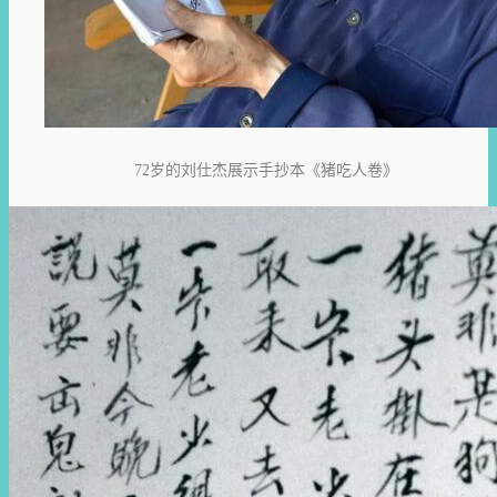
72岁的刘仕杰展示手抄本《猪吃人卷》