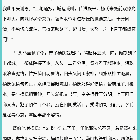
我此叩头谢恩。”土地通报，城隍喊叫，传进殿来，杨氏来殿前双膝跪
下叩头。向城隍老爷哭诉，城隍老爷听过杨氏的遭遇之后，十分同
情，不免伤心流泪，气得来吹胡了，瞪眼睛，大怒一声“上告丰都督府
门！”
牛头马面领了令，带了杨氏就起程，驾起祥云风一阵，倾刻到了
丰都城，丰都成隍接了本，从头一二看分明，督府看了城隍本，泪珠
滚滚查冤情，忙把值日功曹请，回头又问纠察神，纠察从神忙跪禀，
杨氏冤情句句真，众神禀罢眼流泪，杨氏死得好伤情，督府准了丹棱
本，要与杨氏把冤伸，回头就把文书写，字字行行写分明，上写阳间
邱文贵，犯了阴律罪不轻，扔在阳间受活罪，受满阴司问罪刑，李氏
爱起毒心意，拿回丰都不容情。
督府他咐杨氏：“文书与你过了印，任他邪法总不灵，若是请神来
隔你，你放阴火把房焚，横顺烧他三五里，满门抄杀姓邱人，赐你斩