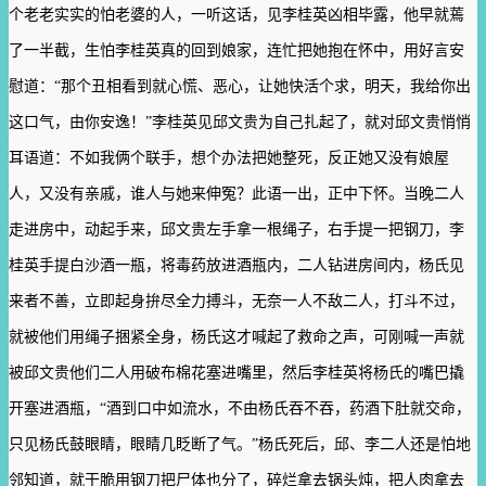
个老老实实的怕老婆的人，一听这话，见李桂英凶相毕露，他早就蔫
了一半截，生怕李桂英真的回到娘家，连忙把她抱在怀中，用好言安
慰道：“那个丑相看到就心慌、恶心，让她快活个求，明天，我给你出
这口气，由你安逸！”李桂英见邱文贵为自己扎起了，就对邱文贵悄悄
耳语道：不如我俩个联手，想个办法把她整死，反正她又没有娘屋
人，又没有亲戚，谁人与她来伸冤？此语一出，正中下怀。当晚二人
走进房中，动起手来，邱文贵左手拿一根绳子，右手提一把钢刀，李
桂英手提白沙酒一瓶，将毒药放进酒瓶内，二人钻进房间内，杨氏见
来者不善，立即起身拚尽全力搏斗，无奈一人不敌二人，打斗不过，
就被他们用绳子捆紧全身，杨氏这才喊起了救命之声，可刚喊一声就
被邱文贵他们二人用破布棉花塞进嘴里，然后李桂英将杨氏的嘴巴撬
开塞进酒瓶，“酒到口中如流水，不由杨氏吞不吞，药酒下肚就交命，
只见杨氏鼓眼睛，眼睛几眨断了气。”杨氏死后，邱、李二人还是怕地
邻知道，就干脆用钢刀把尸体也分了，碎烂拿去锅头炖，把人肉拿去