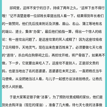
邱祠堂，这样不安宁的日子，持续了两年之久。“这样下去不得行
哦！”记不清楚是哪一位邱姓长辈提出找人看一下，结果得到年长者们
的一致赞同，他们先后找来附近及洪雅、眉山、名山、蒲江等地有名
的端公、道士，集体“办案”，最后他们掐指一算，得出一个惊人的结
论：有一座坟出问题了，是这座坟里的死人成精了！因为这座坟吸收
了日月精华，天地灵气，现在出来危害百姓来了，必须要做七天七夜
的“道场”，杀白鸡白狗祭祠之后，再挖坟开棺，将尸骨毁了，如果再不
做，下一步，它就要出来吃人了。这座坟不是别人，正是邱文贵的
妈，也是当地出了名的恶婆婆，恶婆婆在未死之前，一直把杨氏当牛
马使唤，从没把她当过人看，与儿子一起想方设法收拾杨氏，让杨氏
受尽人间折磨。
于是大家筹足银子做“法事”。为了预防坟里成精的家伙，他们是
到处去购洋油（现在的煤油），准备了几大桶，待七天七夜的法事做