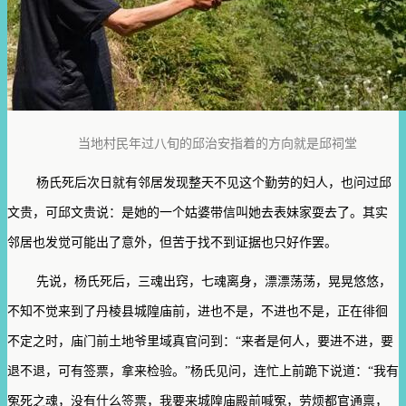
当地村民年过八旬的邱治安指着的方向就是邱祠堂
杨氏死后次日就有邻居发现整天不见这个勤劳的妇人，也问过邱
文贵，可邱文贵说：是她的一个姑婆带信叫她去表妹家耍去了。其实
邻居也发觉可能出了意外，但苦于找不到证据也只好作罢。
先说，杨氏死后，三魂出窍，七魂离身，漂漂荡荡，晃晃悠悠，
不知不觉来到了丹棱县城隍庙前，进也不是，不进也不是，正在徘徊
不定之时，庙门前土地爷里域真官问到：“来者是何人，要进不进，要
退不退，可有签票，拿来检验。”杨氏见问，连忙上前跪下说道：“我有
冤死之魂，没有什么签票，我要来城隍庙殿前喊冤，劳烦都官通禀，