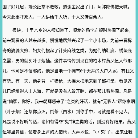
围了好几层，端公细茶不敢敬，道谢主家出了门，阿弥陀佛把天喊，
今天此事吓死人，一人讲给千人听，十人又传百余人。
很快，十里八乡的人都知道了，顺龙的杨李庙顿时热闹了起来，
前来观看的人越来越多。慢慢地居然兴起了一个小市场，为前来看稀
奇的婆婆大娘、妇女们摆起了针头麻线之类，为她们纳鞋底、绣垫底
之需，男的就买叶子烟抽。这件事情传到现在的柏木村黄凤伍大爷那
儿，他可是不信邪的，他是当地一个拥有6个天井的大户人家，有钱又
有势。有一天，他身背一杆猎枪，大摇大摆地来到了邱祠堂。看见这
儿已经堆得人山人海，可就是没有人敢开腔，都在那儿看热闹。凡是
说“仙家，你好，我来朝拜您来了”之类的好话，就有“无影人”帮你拿烟
（叶子烟）还帮你点火，倒茶（白水）到你手中，可就是看不见人。
凡是说不好听的话，诸如有得罪“鬼”神之类的话，则没有好结果。黄凤
伍哪里肯信，仗着身上背的大猎枪，大声地说：“小‘鬼’子，出来让我