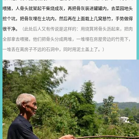
喂猪，人骨头就架起干柴烧成灰，再把骨灰装进罐罐内，去菜园地头
挖个坑，把骨灰埋在土坑内，然后再在上面栽上几窝慈竹，手势做得
很干净。
（此处后人又有传说是这样的：用烧箕将骨头沥起来，把肉
全部拿去喂猪，他们把骨头分成两堆，一堆埋在房屋旁边的竹蔸下，
一堆丢在离房子不远的石洞中，同时用泥土盖上了。）