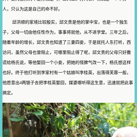
人，只认为这是自己的命不好。
邱洪顺的家境比较殷实，邱文贵是他的掌中宝，也是一个独生
子，父母一切由他任性作为，事事将就他，从不进学堂。三年之后，
随着年龄的增长，邱文贵也知道了三妻四妾，于是就托人东打听，西
访问，虽然父母也曾阻止，可哪里阻止得了呢，邱文贵的父母只好撒
谎给杨氏说，等他娶回一个小妾，把她的怪脾气改一下，杨氏想这样
也好。终于他打听到李家村有一个姑娘叫李桂英，出落得芙蓉一般，
他愿意出4两银子去把李桂英娶回，媒婆哪听得这生意，迅速就把此事
搞定。