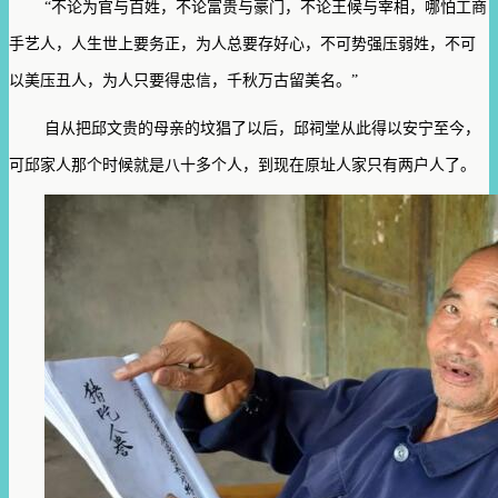
“不论为官与百姓，不论富贵与豪门，不论王候与宰相，哪怕工商
手艺人，人生世上要务正，为人总要存好心，不可势强压弱姓，不可
以美压丑人，为人只要得忠信，千秋万古留美名。”
自从把邱文贵的母亲的坟猖了以后，邱祠堂从此得以安宁至今，
可邱家人那个时候就是八十多个人，到现在原址人家只有两户人了。