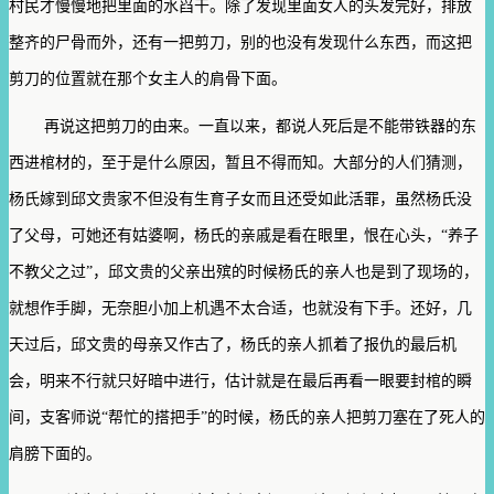
村民才慢慢地把里面的水舀干。除了发现里面女人的头发完好，排放
整齐的尸骨而外，还有一把剪刀，别的也没有发现什么东西，而这把
剪刀的位置就在那个女主人的肩骨下面。
再说这把剪刀的由来。一直以来，都说人死后是不能带铁器的东
西进棺材的，至于是什么原因，暂且不得而知。大部分的人们猜测，
杨氏嫁到邱文贵家不但没有生育子女而且还受如此活罪，虽然杨氏没
了父母，可她还有姑婆啊，杨氏的亲戚是看在眼里，恨在心头，“养子
不教父之过”，邱文贵的父亲出殡的时候杨氏的亲人也是到了现场的，
就想作手脚，无奈胆小加上机遇不太合适，也就没有下手。还好，几
天过后，邱文贵的母亲又作古了，杨氏的亲人抓着了报仇的最后机
会，明来不行就只好暗中进行，估计就是在最后再看一眼要封棺的瞬
间，支客师说“帮忙的搭把手”的时候，杨氏的亲人把剪刀塞在了死人的
肩膀下面的。