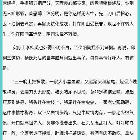
麻绳捆，手提钢刀把尸分，天理良心都丧尽，肉煮喂猪骨烧灰，你到
无人知形影，善恶薄上注分明，是你这样无人性，先上刀山后挖心，
丢下油锅去煮定，再抛火炕化成灰，打在阴山受长罪，永世不许转人
生，你在阳间罪造尽，阴司法律不容情。
实际上李桂英也死得不明不白，至少阳间找不到证据。再说，邱
祠堂这边，杨氏死后的当年腊月间就出事了，每件事情好吓人。有道
是：
“三十晚上把神敬，一家大小喜盈盈，又献猪头和猪尾，烧香点烛
敬神灵，去端刀头无形影，猪头猪尾不见形，莫非是狗拖去啃，点起
灯笼到处寻，猪头挂在树枝上，猪尾挂在树尖尖，一家老少观动静，
这件事情才稀奇，取下又去锅头炖，只见牛屎锅内存，一家老少很气
愤，开口就骂祖先人，莫非今晚要出鬼，石头瓦砾乱打人，叮叮咚咚
打一阵，全家老少吓掉魂，肚饿想把茶饭饮，有酒有肉不敢吃，拿块