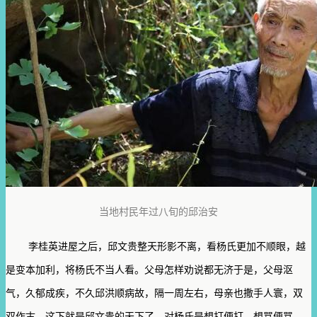
当地村民年过八旬的邱治安
李桂英进屋之后，邱文贵整天形影不离，看杨氏更加不顺眼，越
是变本加利，将杨氏不当人看。父母怎样劝说都无济于是，父母沤
气，久郁成疾，不久邱洪顺病故，隔一周左右，母亲也撒手人寰，双
双作古。这下就是邱文贵的天下了，对杨氏是想打便打，想骂便骂，