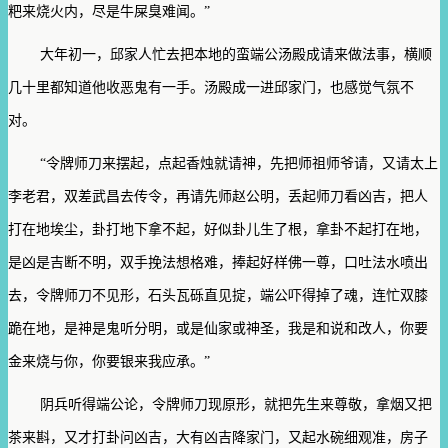
粑来烧火内，尽是牛屎臭难闻。”
大年初一，邱家人忙去把本地的蛮端公汤殿成请来做法事，横顺
几十里都知道他收恶鬼有一手。汤殿成一进邱家门，也感觉气氛不
对。
“令牌师刀来摆起，点起香烛就请神，先把师祖师爷请，又请太上
李老君，双差武昌去传令，再请先师赵公明，丢起师刀看凶吉，把人
打在地埃尘，卦打地下拿不起，好似卦儿生了根，拿卦不起打在地，
是凶是吉断不明，双手挽法想格难，捧起好样佛一尊，口吐法水喷出
去，令牌师刀不见形，石头瓦砾直见掟，端公吓得掉了魂，连忙双膝
跪在地，是神是鬼听分明，或是仙家或神圣，我是和说和改人，你要
金来烧与你，你要银来我应承。”
阴兵听得端公论，令牌师刀现原形，就把先生来尊敬，拿烟又把
茶来斟，又才打卦问凶吉，大有凶吉降家门，又起水碗细观准，房子