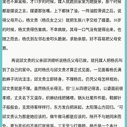
里也不算富裕，才13岁的时候，媒人就跑到家里为她提亲，那个时候
都是媒说之言，媒婆那张嘴，上下都抹了油，一阵油腔滑调之后，说
得父母开心，杨文贵（杨氏女之父）就把生辰八字交给了媒婆。16岁
的时候，杨文贵得伤害病，不幸病故，其母一口气没有提得出来，也
随之而去，杨氏到左邻右舍叩头跪谢，求助亲朋，好不容易把父母安
葬。
再说邱文贵的父亲邱洪顺听说杨氏父母已故，就托媒人把杨氏叫
到了自己的家中。这时杨氏与邱文贵才算正式见面，一见面看杨氏满
脸麻子坑坑洼洼，邱文贵立即转身，不理杨氏，仍凭父母怎样规劝，
邱文贵就是不理。虽然杨氏长得丑，但“三从四德记得清，公婆面前很
孝顺，丈夫名下又温存，织麻纺线把猪喂，锅头灶尾件件能，鞋脚针
子般般会，支宾待客样样行，东方发白把床起，太阳落山方回归。”可
邱文贵认为那是她应该的，做牛做马都是应该的，除开不与她同床而
外，更为恶劣的不是打就是骂，三天至少打两顿，杨氏是一个本分