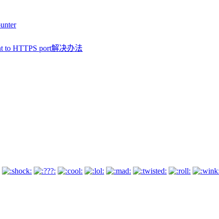
unter
ent to HTTPS port解决办法