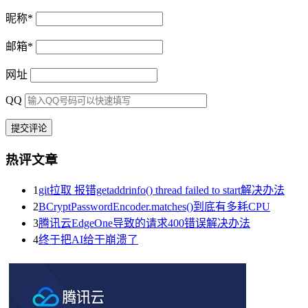
昵称
*
邮箱
*
网址
QQ
热评文章
1
git拉取 报错getaddrinfo() thread failed to start解决办法
2
BCryptPasswordEncoder.matches()到底有多耗CPU
3
腾讯云EdgeOne导致的请求400错误解决办法
4
终于把AI给干崩溃了