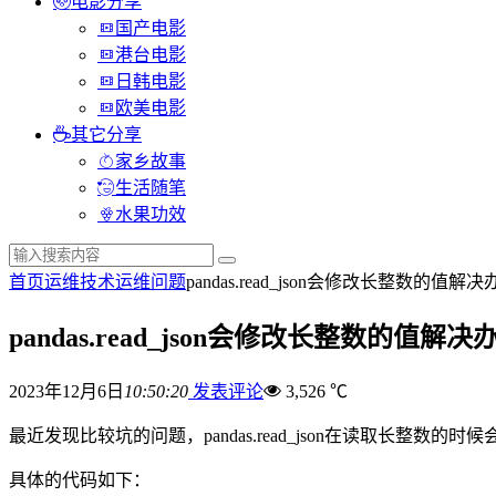
电影分享
国产电影
港台电影
日韩电影
欧美电影
其它分享
家乡故事
生活随笔
水果功效
首页
运维技术
运维问题
​pandas.read_json会修改长整数的值解
​pandas.read_json会修改长整数的值解决
2023年12月6日
10:50:20
发表评论
3,526 ℃
最近发现比较坑的问题，pandas.read_json在读取长整数的时
具体的代码如下：