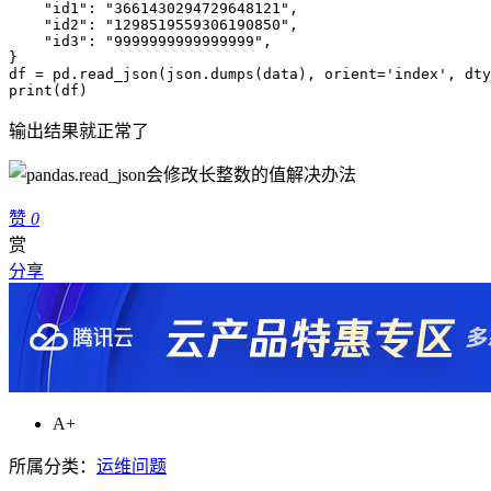
    "id1": "3661430294729648121",

    "id2": "1298519559306190850",

    "id3": "9999999999999999",

}

df = pd.read_json(json.dumps(data), orient='index', dty
print(df)
输出结果就正常了
赞
0
赏
分享
A+
所属分类：
运维问题