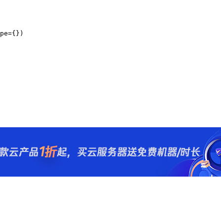
pe={})
