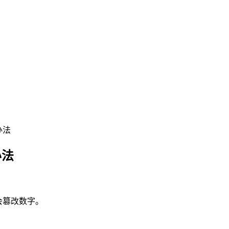
决办法
办法
候会篡改数字。