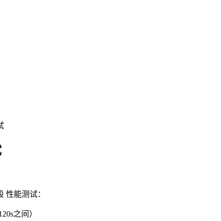
试
试
段 性能测试：
20s之间）