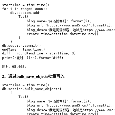
startTime = time.time()

for i in range(10000):

    db.session.add(

        Test(

            blog_name='阿汤博客{}'.format(i),

            blog_url='https://www.amd5.cn/'.format(i),

            blog_desc='我是阿汤博客，地址是https://www.amd5.
            create_time=datetime.datetime.now()

        )

    )

db.session.commit()

endTime = time.time()

diff = round(endTime - startTime, 3)

print("耗时：{}s").format(diff)

耗时：95.468s
2、通过bulk_save_objects批量写入
startTime = time.time()

db.session.bulk_save_objects(

    [

        Test(

            blog_name='阿汤博客{}'.format(i),

            blog_url='https://www.amd5.cn/'.format(i),

            blog_desc='我是阿汤博客，地址是https://www.amd5.
            create_time=datetime.datetime.now()
