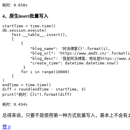
耗时：0.658s
4、原生insert批量写入
startTime = time.time()

db.session.execute(

    Test.__table__.insert(),

    [

        {

            "blog_name": '阿汤博客{}'.format(i),

            "blog_url": 'https://www.amd5.cn/'.format(i
            "blog_desc": '我是阿汤博客，地址是https://www.amd
            "create_time": datetime.datetime.now()

         }

        for i in range(10000)

    ]

)

endTime = time.time()

diff = round(endTime - startTime, 3)

print("耗时：{}s").format(diff)

耗时：0.434s
总得来说，只要不是使用第一种方式批量写入，基本上不会有
赞
0