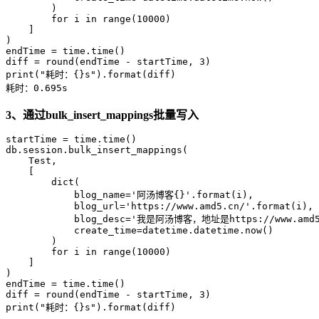
        )

        for i in range(10000)

    ]

)

endTime = time.time()

diff = round(endTime - startTime, 3)

print("耗时：{}s").format(diff)

耗时：0.695s
3、通过bulk_insert_mappings批量写入
startTime = time.time()

db.session.bulk_insert_mappings(

    Test,

    [

        dict(

            blog_name='阿汤博客{}'.format(i), 

            blog_url='https://www.amd5.cn/'.format(i),

            blog_desc='我是阿汤博客，地址是https://www.amd5.c
            create_time=datetime.datetime.now()

        )

        for i in range(10000)

    ]

)

endTime = time.time()

diff = round(endTime - startTime, 3)

print("耗时：{}s").format(diff)
